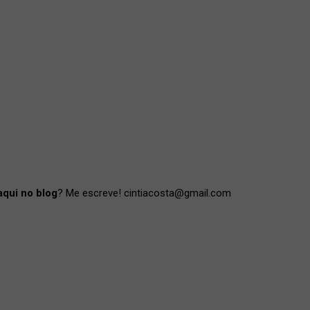
aqui no blog
? Me escreve! cintiacosta@gmail.com