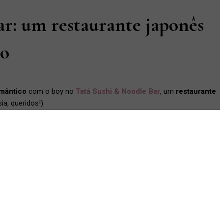
r: um restaurante japonês
lo
omântico
com o boy no
Tatá Sushi & Noodle Bar
, um
restaurante
ia, queridos!).
japonesas no teto alto, com uma iluminação bem aconchegante e
grupos grandes até casais, sem que fique barulhento.