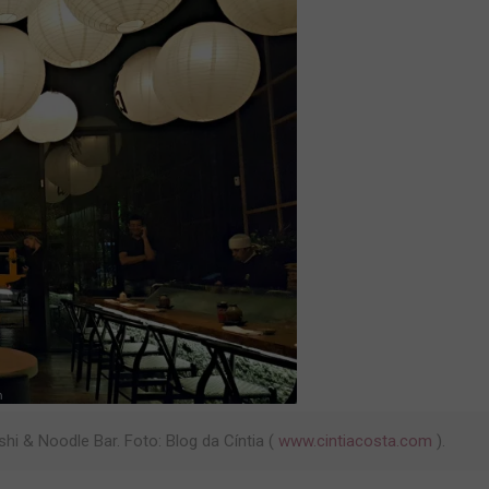
i & Noodle Bar. Foto: Blog da Cíntia (
www.cintiacosta.com
).