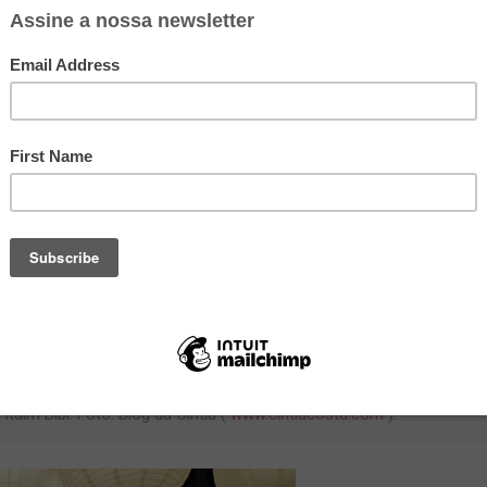
taim Bibi. Foto: Blog da Cíntia (
www.cintiacosta.com
).