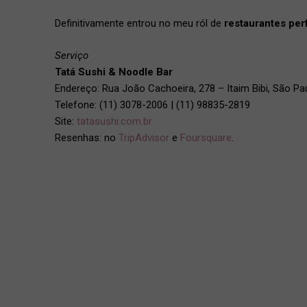
Definitivamente entrou no meu ról de
restaurantes per
Serviço
Tatá Sushi & Noodle Bar
Endereço: Rua João Cachoeira, 278 – Itaim Bibi, São P
Telefone: (11) 3078-2006 | (11) 98835-2819
Site:
tatasushi.com.br
Resenhas: no
TripAdvisor
e
Foursquare
.