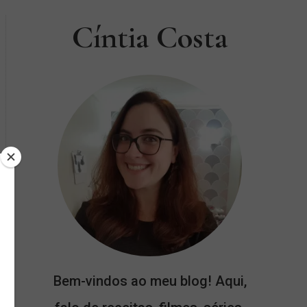
Cíntia Costa
Bem-vindos ao meu blog! Aqui,