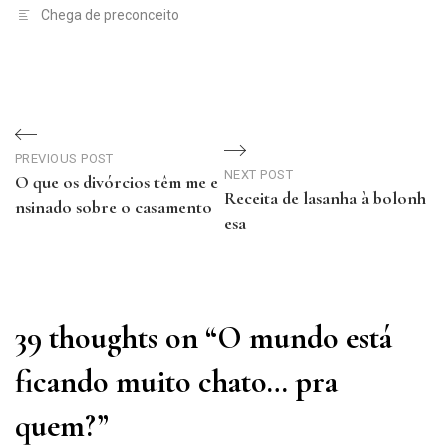
Chega de preconceito
Navegação
de
PREVIOUS POST
NEXT POST
O que os divórcios têm me e
Receita de lasanha à bolonh
Post
nsinado sobre o casamento
esa
Previous
Next
Post
Post
39 thoughts on “
O mundo está
ficando muito chato… pra
quem?
”