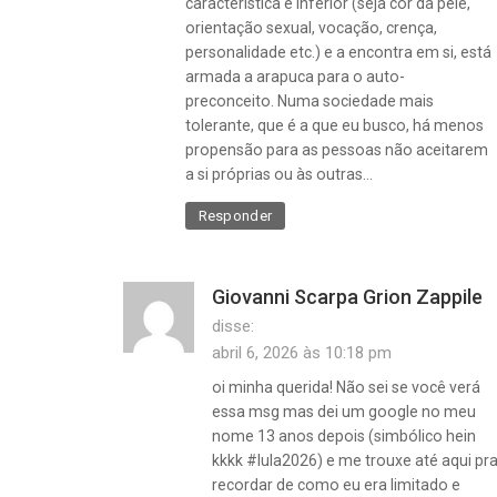
característica é inferior (seja cor da pele,
orientação sexual, vocação, crença,
personalidade etc.) e a encontra em si, está
armada a arapuca para o auto-
preconceito. Numa sociedade mais
tolerante, que é a que eu busco, há menos
propensão para as pessoas não aceitarem
a si próprias ou às outras…
Responder
Giovanni Scarpa Grion Zappile
disse:
abril 6, 2026 às 10:18 pm
oi minha querida! Não sei se você verá
essa msg mas dei um google no meu
nome 13 anos depois (simbólico hein
kkkk #lula2026) e me trouxe até aqui pr
recordar de como eu era limitado e