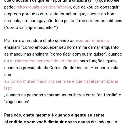
que o acusam de querer impor uma ditadura (???) quando ele
pede
direitos iguais aos dos héteros
, que deixou de conseguir
emprego porque o entrevistador achou que, apesar do bom
currículo, um cara gay não teria pulso firme em tempos difíceis
(“como vai impor respeito?”).
Pra mim, o mundo é chato quando as
revistas femininas
ensinam “como enlouquecer seu homem na cama” enquanto
as masculinas ensinam “como ficar com quem quiser”, quando
as
mulheres recebem salários menores
para funções iguais,
quando o presidente da Comissão de Direitos Humanos fala
que
eu, como mulher, nasci pra ser mãe e que trabalhar atrapalha
isso
, quando as pessoas separam as mulheres entre “de família” e
“vagabundas”.
Para nós,
chato mesmo é quando a gente se sente
ofendido e vem você diminuir nossa causa
dizendo que a