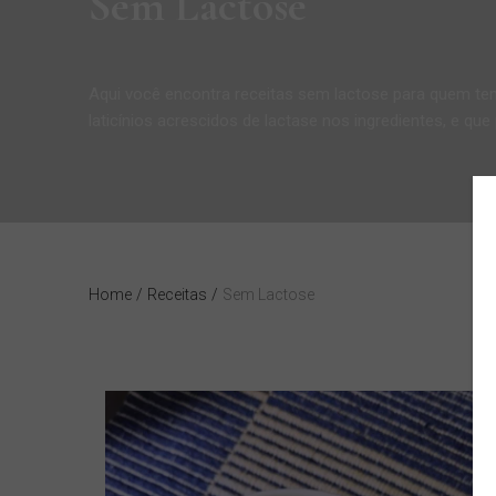
Sem Lactose
Aqui você encontra receitas sem lactose para quem tem 
laticínios acrescidos de lactase nos ingredientes, e qu
Home
/
Receitas
/
Sem Lactose