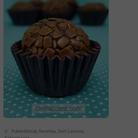
Publieditorial
,
Receitas
,
Sem Lactose
,
Sobremesas