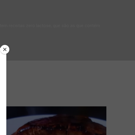
 tem receitas zero lactose, que são as que contém