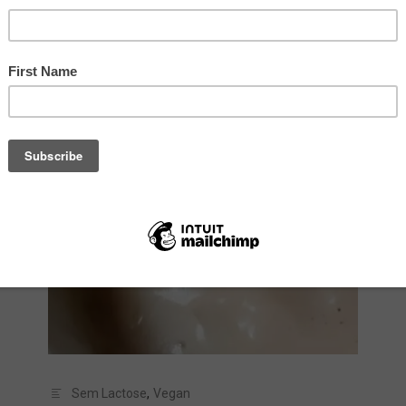
Sem Lactose
,
Vegan