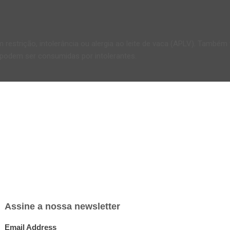
restrição, intolerância ou alergia ao leite de vaca (APLV). Também
e podem ser consumidas por intolerantes.