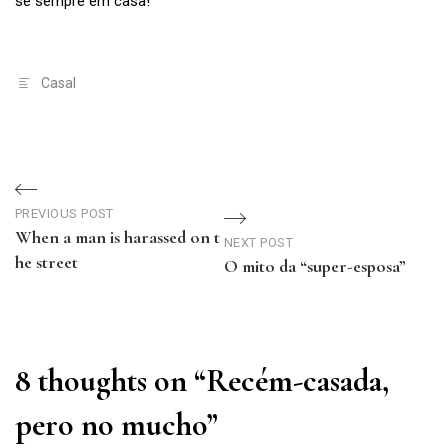
se sempre em casa!
Casal
Navegação
PREVIOUS POST
de
When a man is harassed on t
NEXT POST
he street
O mito da “super-esposa”
Post
Previous
Next
Post
Post
8 thoughts on “
Recém-casada,
pero no mucho
”