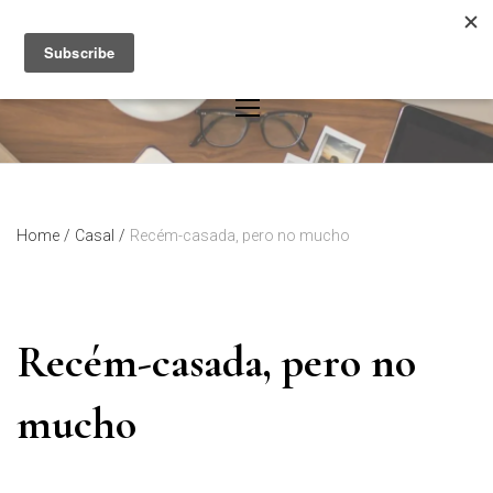
Skip
to
content
Home
/
Casal
/
Recém-casada, pero no mucho
Recém-casada, pero no
mucho