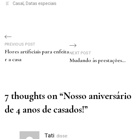
Casal
,
Datas especiais
Navegação
PREVIOUS POST
de
Flores artificiais para enfeita
NEXT POST
r a casa
Mudando às prestações…
Post
Previous
Next
Post
Post
7 thoughts on “
Nosso aniversário
de 4 anos de casados!
”
Tati
disse: