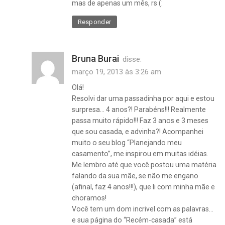
mas de apenas um mês, rs (:
Responder
Bruna Burai
disse:
março 19, 2013 às 3:26 am
Olá!
Resolvi dar uma passadinha por aqui e estou
surpresa… 4 anos?! Parabéns!!! Realmente
passa muito rápido!!! Faz 3 anos e 3 meses
aniversário
que sou casada, e advinha?! Acompanhei
de
muito o seu blog “Planejando meu
casamento
casamento”, me inspirou em muitas idéias.
,
Me lembro até que você postou uma matéria
bodas de
falando da sua mãe, se não me engano
casamento
(afinal, faz 4 anos!!!), que li com minha mãe e
choramos!
Você tem um dom incrivel com as palavras…
e sua página do “Recém-casada” está