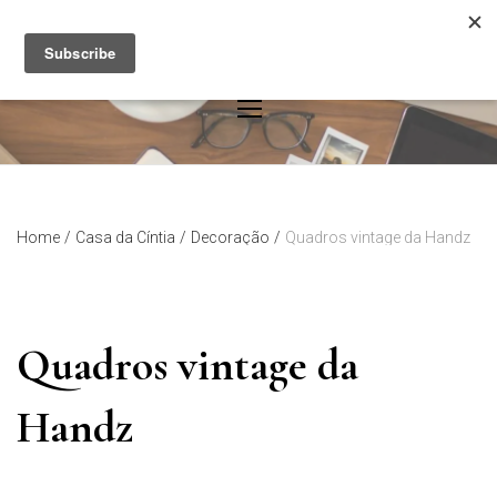
Skip
to
content
Home
/
Casa da Cíntia
/
Decoração
/
Quadros vintage da Handz
Quadros vintage da
Handz