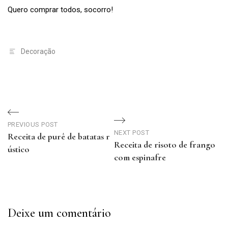
Quero comprar todos, socorro!
Decoração
Navegação
de
PREVIOUS POST
NEXT POST
Receita de purê de batatas r
Receita de risoto de frango
Post
ústico
com espinafre
Previous
Next
Post
Post
Deixe um comentário