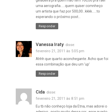
geladeira pra quem não tem 700,00 pra faer
uma aerografia……quem quiser comnheço
um artista que faz por 500,00…kkkk……to
esperando o próximo post…
Responder
Vanessa Iraty
disse:
fevereiro 21, 2011 às 5:05 pm
Ahhh que quarto aconchegante. Acho que foi
essa combinação que deu um ‘up’
Responder
Cida
disse:
fevereiro 21, 2011 às 8:51 pm
Eu tb não conheço loja da Etna, mas adorei o
adesivo…gosto muito dessa cor…esse quarto