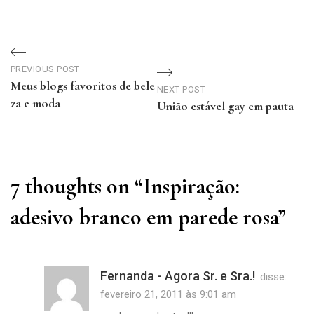
Navegação
PREVIOUS POST
de
Meus blogs favoritos de bele
NEXT POST
za e moda
União estável gay em pauta
Post
Previous
Next
Post
Post
7 thoughts on “
Inspiração:
adesivo branco em parede rosa
”
Fernanda - Agora Sr. e Sra.!
disse:
fevereiro 21, 2011 às 9:01 am