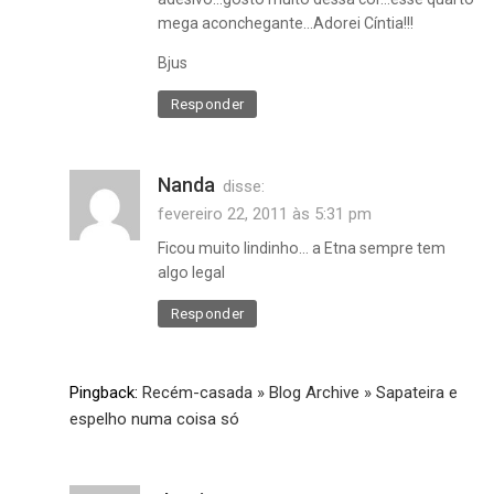
mega aconchegante…Adorei Cíntia!!!
adesivo
Bjus
de
parede
Responder
,
árvore
,
Nanda
branco
disse:
,
fevereiro 22, 2011 às 5:31 pm
galho
Ficou muito lindinho… a Etna sempre tem
,
algo legal
parede
colorida
Responder
,
passarinho
,
Pingback:
Recém-casada » Blog Archive » Sapateira e
rosa
espelho numa coisa só