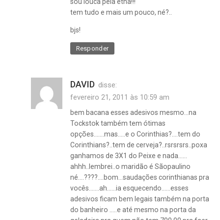
sou louca pela etna!!!
tem tudo e mais um pouco, né?..
bjs!
Responder
DAVID
disse:
fevereiro 21, 2011 às 10:59 am
bem bacana esses adesivos mesmo…na
Tockstok também tem ótimas
opções…….mas…..e o Corinthias?….tem do
Corinthians?..tem de cerveja?..rsrsrsrs..poxa
ganhamos de 3X1 do Peixe e nada……
ahhh..lembrei..o maridão é Sãopaulino
né….????….bom…saudações corinthianas pra
vocês…….ah……ia esquecendo……esses
adesivos ficam bem legais também na porta
do banheiro …..e até mesmo na porta da