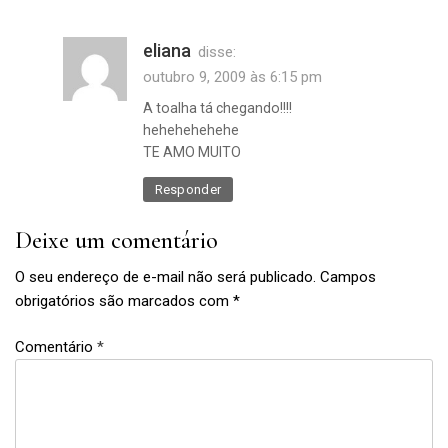
decoração
,
eliana
dicas
disse:
,
outubro 9, 2009 às 6:15 pm
mesa
A toalha tá chegando!!!!
de
hehehehehehe
jantar
TE AMO MUITO
,
mobília
Responder
,
recém-
Deixe um comentário
casados
,
O seu endereço de e-mail não será publicado.
Campos
Sala
obrigatórios são marcados com
*
Comentário
*