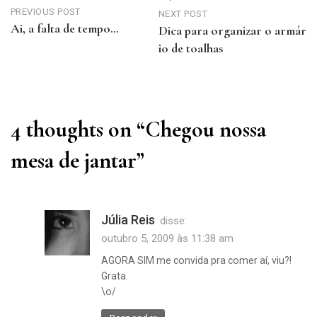
de
PREVIOUS POST
NEXT POST
Ai, a falta de tempo…
Dica para organizar o armár
Post
Previous
io de toalhas
Post
Next
Post
4 thoughts on “
Chegou nossa
mesa de jantar
”
Júlia Reis
disse:
outubro 5, 2009 às 11:38 am
AGORA SIM me convida pra comer aí, viu?!
Grata.
\o/