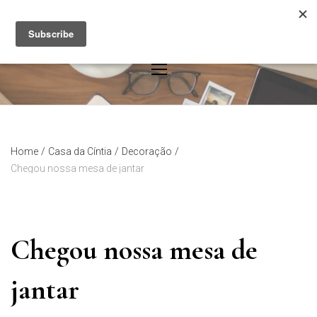
Skip
to
content
Home
/
Casa da Cíntia
/
Decoração
/
Chegou nossa mesa de jantar
Chegou nossa mesa de
jantar