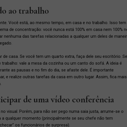
o ao trabalho
nte. Você está, ao mesmo tempo, em casa e no trabalho. Isso tem
blema de concentração: você nunca está 100% em casa nem 100% n
zar nenhuma das tarefas relacionadas a qualquer um deles de manei
egado.
r de casa. Se você tem um quarto extra, faça dele seu escritório. S
de trabalho: vale a mesa da cozinha ou um canto do sofá. A ideia é
urante as pausas e no fim do dia, se afaste dele. É importante
 e realize outras tarefas da casa em outro lugar. Assim, fica mais
.
icipar de uma vídeo conferência
no visual. Porém, para não ser pego numa saia justa, arrume-se o
ia a qualquer momento (principalmente se seu chefe não tem
checar” os funcionários de surpresa).