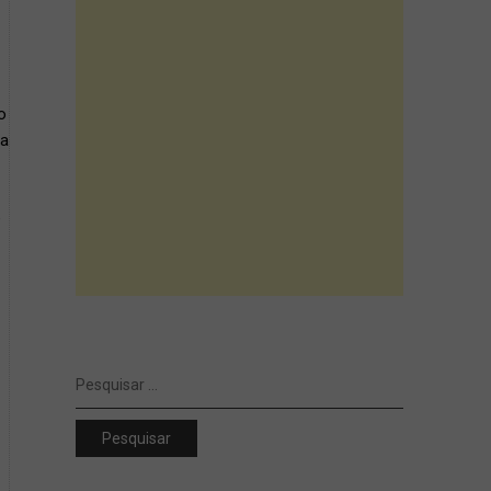
o
ra
e
Pesquisar
por: