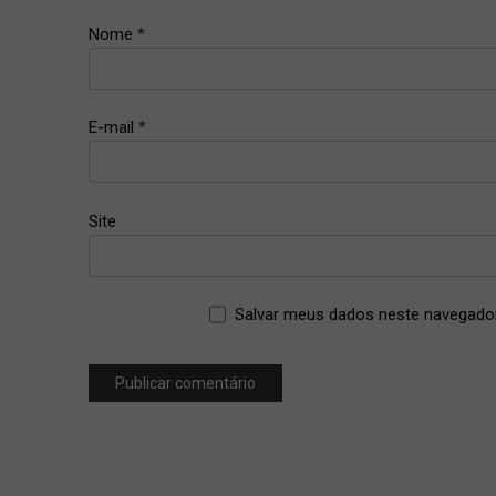
,
Nome
*
home
office
,
quarentena
E-mail
*
,
trabalhar
de casa
,
Site
trabalho
remoto
Salvar meus dados neste navegador