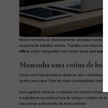
Neste momento de distanciamento social por conta d
esquema de trabalho remoto. Trabalho com internet há 
office
, então compartilho com vocês dicas para
trabal
Mantenha uma rotina de horá
Como você não precisa se deslocar até o escritório, o
quanto para parar. Para ter maior produtividade, manter 
Isso significa começar a trabalhar no mesmo horário 
o expediente na mesma hora de sempre. Lembre-se de a
não passar a impressão de estar ausente.