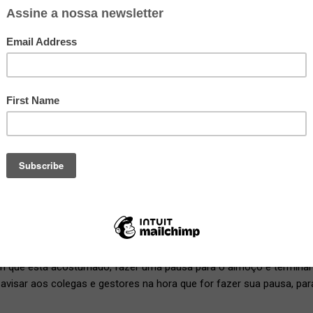
o
coronavírus
, muitos escritórios colocaram seus colaboradores em
muitos anos e já passei por diversas situações de trabalho
home
har de casa
de maneira produtiva.
rios
s horários podem ficar bagunçados – tanto para começar a trabalha
uma rotina de horários similar à do trabalho ajuda muito.
em que está acostumado, fazer uma pausa para o almoço e terminar
visar aos colegas e gestores na hora que for fazer sua pausa, par