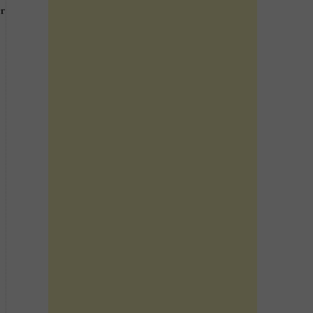
or
Next
Post