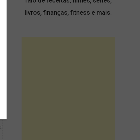
falo de receitas, filmes, séries,
livros, finanças, fitness e mais.
r
a