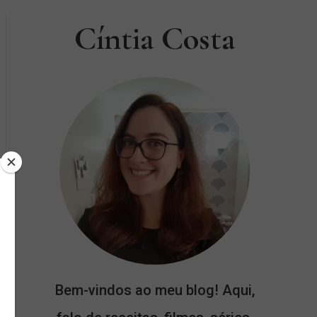
Cíntia Costa
Bem-vindos ao meu blog! Aqui,