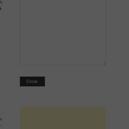
o,
á
ST