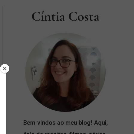
Cíntia Costa
Bem-vindos ao meu blog! Aqui,