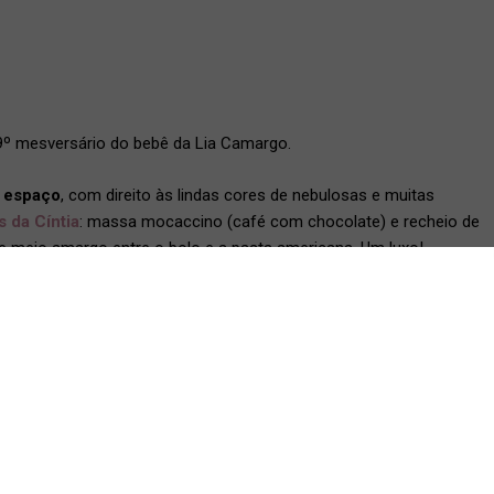
9º mesversário do bebê da Lia Camargo.
espaço
, com direito às lindas cores de nebulosas e muitas
s da Cíntia
: massa mocaccino (café com chocolate) e recheio de
 meio amargo entre o bolo e a pasta americana. Um luxo!