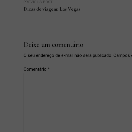
PREVIOUS POST
de
Dicas de viagem: Las Vegas
Previous
Post
Post
Deixe um comentário
O seu endereço de e-mail não será publicado.
Campos o
Comentário
*
bolo
,
Bolos