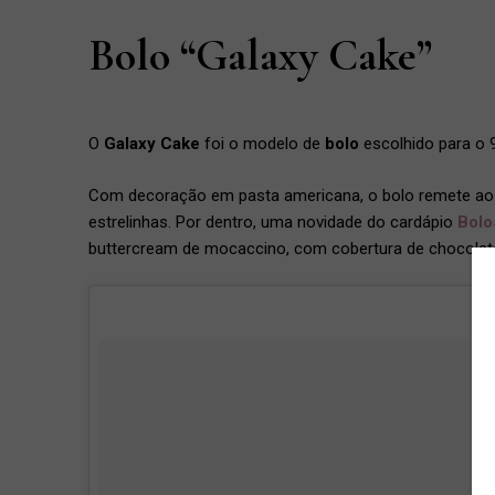
Bolo “Galaxy Cake”
O
Galaxy Cake
foi o modelo de
bolo
escolhido para o 
Com decoração em pasta americana, o bolo remete ao
estrelinhas. Por dentro, uma novidade do cardápio
Bolo
buttercream de mocaccino, com cobertura de chocolate