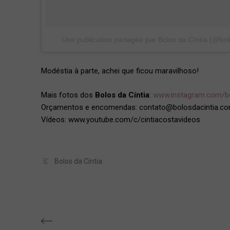
Une publication partagée par Bolos da Cíntia (@bol
Modéstia à parte, achei que ficou maravilhoso!
Mais fotos dos
Bolos da Cíntia
:
www.instagram.com/bo
Orçamentos e encomendas: contato@bolosdacintia.c
Vídeos: www.youtube.com/c/cintiacostavideos
Bolos da Cíntia
Navegação