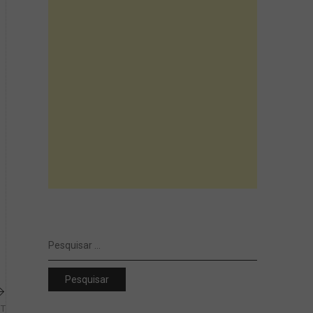
Pesquisar
por:
ST