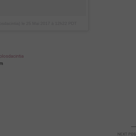
osdacintia)
le
25 Mai 2017 à 12h22 PDT
losdacintia
om
NEXT PO