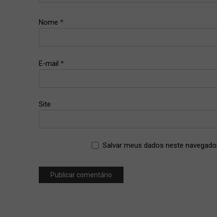
da
Cíntia
Nome
*
,
café
,
Galaxy
E-mail
*
Cake
,
mocaccino
Site
Salvar meus dados neste navegador