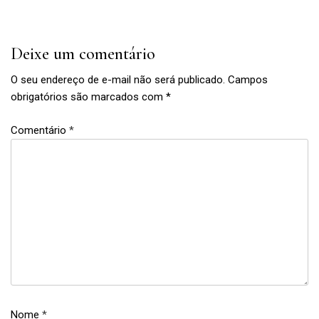
Post
Deixe um comentário
O seu endereço de e-mail não será publicado.
Campos
obrigatórios são marcados com
*
Comentário
*
bolo
,
bolo de
chocolate
,
bolos
,
Nome
*