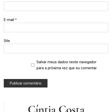
Bolos
da
Cíntia
E-mail
*
,
bolos
da
Lia
Site
,
bolos de
mesversário
,
Salvar meus dados neste navegador
chocolate
para a próxima vez que eu comentar.
,
Chocolate
Drip Cake
,
chocolate
escorrido
,
Cíntia Costa
mesversário