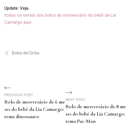
Update: Veja
todos os temas dos bolos de mesversário do bebê da Lia
Camargo aqui
.
Bolos da Cíntia
Navegação
de
PREVIOUS POST
NEXT POST
Bolo de mesversário de 6 me
Bolo de mesversário de 8 me
Post
ses do bebê da Lia Camargo:
ses do bebê da Lia Camargo:
tema dinossauro
tema Pac-Man
Previous
Next
Post