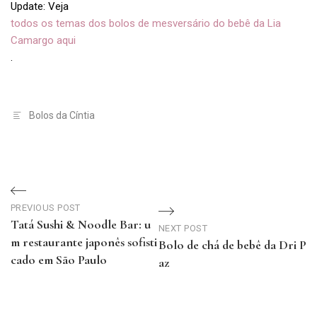
Update: Veja
todos os temas dos bolos de mesversário do bebê da Lia
Camargo aqui
.
Bolos da Cíntia
Navegação
PREVIOUS POST
de
Tatá Sushi & Noodle Bar: u
NEXT POST
m restaurante japonês sofisti
Bolo de chá de bebê da Dri P
Post
cado em São Paulo
az
Previous
Next
Post
Post