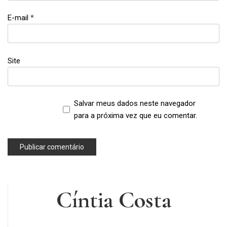
bolos
da
E-mail
*
Lia
,
bolos de
mesversário
Site
,
brigadeiro
,
cakes
Salvar meus dados neste navegador
,
para a próxima vez que eu comentar.
festa
junina
,
Lia
Camargo
,
Cíntia Costa
mesversário
,
paçoca
,