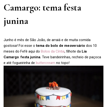
Camargo: tema festa
junina
Junho é mês de São João, de arraiá e de muita comida
gostosa! Foi esse o
tema do bolo de mesversário
dos 10
meses do Fefê aqui do
Bolos da Cíntia
, filhote da
Lia
Camargo
:
festa junina
. Teve bandeirinhas, recheio de paçoca
e até fogueirinha de
buttercream
no topo!